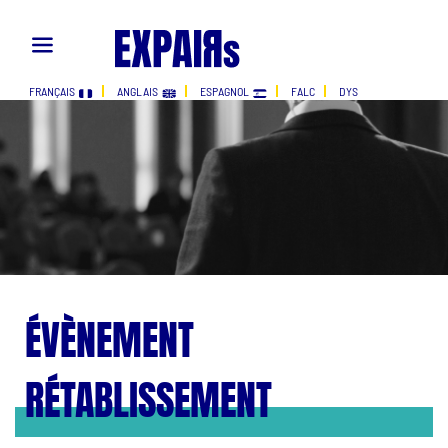
FRANÇAIS
ANGLAIS
ESPAGNOL
FALC
DYS
ÉVÈNEMENT
RÉTABLISSEMENT