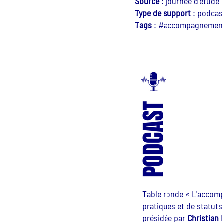
Source
:
journée d'étude 
Type de support
:
podcas
Tags
:
#accompagnement p
Table ronde « L'accomp
pratiques et de statuts
présidée par
Christian 