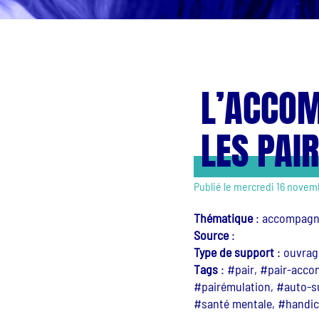
L’ACCOM
LES PAI
Publié le mercredi 16 nove
Thématique
:
accompagnem
Source
:
Type de support
:
ouvrag
Tags
:
#pair, #pair-accom
#pairémulation, #auto-su
#santé mentale, #handic