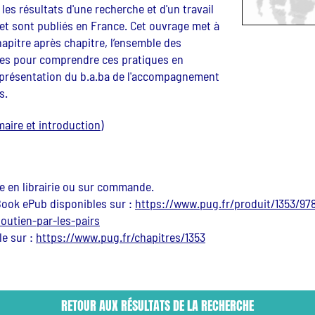
 les résultats d'une recherche et d'un travail
jet sont publiés en France. Cet ouvrage met à
hapitre après chapitre, l’ensemble des
es pour comprendre ces pratiques en
ne présentation du b.a.ba de l'accompagnement
s.
maire et introduction)
e en librairie ou sur commande.
ook ePub disponibles sur :
https://www.pug.fr/produit/1353/97
utien-par-les-pairs
le sur :
https://www.pug.fr/chapitres/1353
RETOUR AUX RÉSULTATS DE LA RECHERCHE